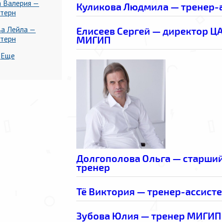
а Валерия —
Куликова Людмила — тренер-
нтерн
ва Лейла —
Елисеев Сергей — директор Ц
нтерн
МИГИП
Еще
Долгополова Ольга — старши
тренер
Тё Виктория — тренер-ассист
Зубова Юлия — тренер МИГИП