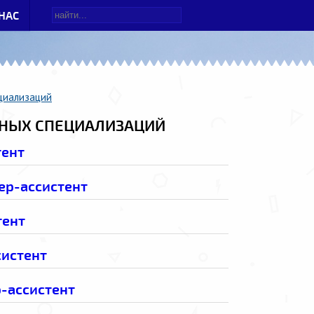
НАС
циализаций
НЫХ СПЕЦИАЛИЗАЦИЙ
тент
ер-ассистент
тент
систент
-ассистент