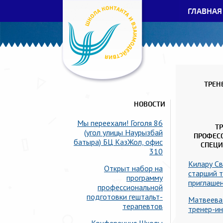
ГЛАВНАЯ
ТРЕН
НОВОСТИ
Мы переехали! Гоголя 86
Т
(угол улицы Наурызбай
ПРОФЕС
батыра) БЦ КазЖол, офис
СПЕЦ
310
Килару С
Открыт набор на
старший 
программу
приглаше
профессиональной
подготовки гештальт-
Матвеева
терапевтов
тренер-и