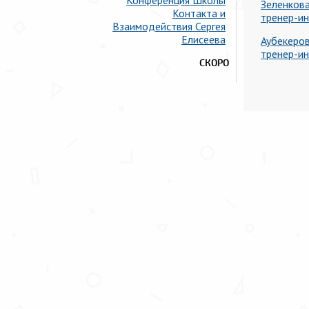
Конференция Школы
Зеленков
Контакта и
тренер-и
Взаимодействия Сергея
Елисеева
Аубекеро
тренер-и
СКОРО