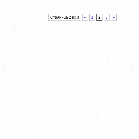
Страница 2 из 3
«
1
2
3
»