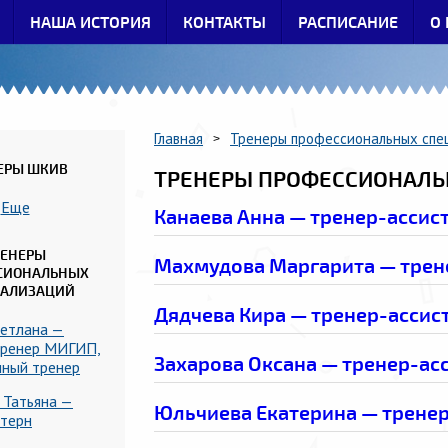
НАША ИСТОРИЯ
КОНТАКТЫ
РАСПИСАНИЕ
О 
Главная
Тренеры профессиональных спе
>
ЕРЫ ШКИВ
ТРЕНЕРЫ ПРОФЕССИОНАЛЬ
Еще
Канаева Анна — тренер-ассис
РЕНЕРЫ
Махмудова Маргарита — трен
СИОНАЛЬНЫХ
ИАЛИЗАЦИЙ
Дядчева Кира — тренер-ассис
ветлана —
тренер МИГИП,
Захарова Оксана — тренер-ас
нный тренер
 Татьяна —
Юльчиева Екатерина — тренер
нтерн